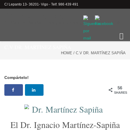
C/ Lepanto 13- 36201- Vigo - Telf. 986 439 491
Clínica Urología Vigo
Dr. Martínez Sapiña – Urología y Andrología – Telf. 986 439 491
Toggle
naviga
C.V DR. MARTÍNEZ SAPIÑA
HOME
/
C.V DR. MARTÍNEZ SAPIÑA
Compártelo!
56
SHARES
El Dr. Ignacio Martínez-Sapiña